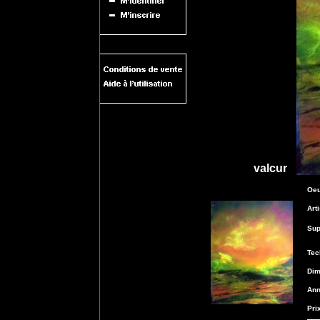
valcur
Oeu
Art
Sup
Tec
Dim
Ann
Pri