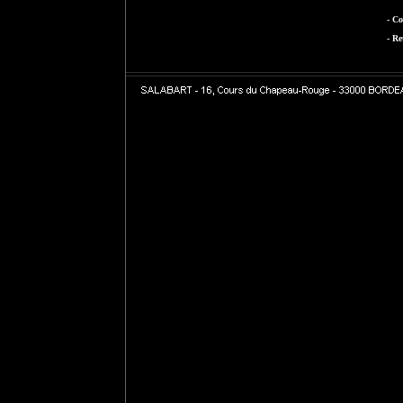
- Co
- Re